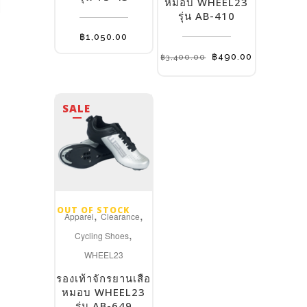
หมอบ WHEEL23
options
รุ่น AB-410
may
฿
1,050.00
be
Original
Current
฿
490.00
฿
3,400.00
price
price
chosen
was:
is:
on
฿3,400.00.
฿490.00.
the
SALE
product
page
OUT OF STOCK
,
,
Apparel
Clearance
,
Cycling Shoes
WHEEL23
รองเท้าจักรยานเสือ
หมอบ WHEEL23
รุ่น AB-649