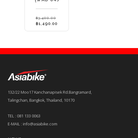
฿
3,400.00
Original
Current
฿
1,490.00
price
price
was:
is:
฿3,400.00.
฿1,490.00.
132/22 Moo17 Kanchanapisek Rd.Bangramard,
Talingchan, Bangkok, Thailand, 10170
TEL : 081 133 0063
E-MAIL : info@asiabike.com