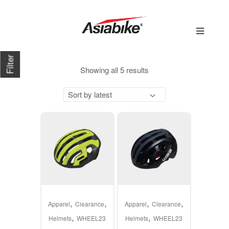
Filter
Sorted
Showing all 5 results
by
Sort by latest
latest
This
This
,
,
,
,
product
product
Apparel
Clearance
Apparel
Clearance
,
,
has
has
Helmets
WHEEL23
Helmets
WHEEL23