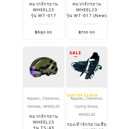
multiple
multiple
หมวกจักรยาน
หมวกจักรยาน
variants.
variants.
WHEEL23
WHEEL23
The
รุ่น WT-017
The
รุ่น WT-017 (New)
options
options
may
may
฿
690.00
฿
700.00
be
be
chosen
chosen
on
on
SALE
the
the
product
product
page
page
This
OUT OF STOCK
,
,
,
,
product
Apparel
Clearance
Apparel
Clearance
,
,
has
Helmets
WHEEL23
Cycling Shoes
multiple
WHEEL23
หมวกจักรยาน
variants.
WHEEL23
รองเท้าจักรยานเสือ
The
รุ่น TS-43